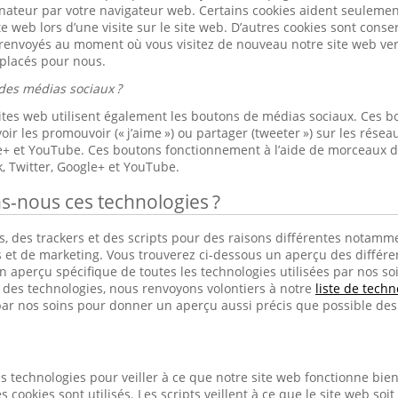
nateur par votre navigateur web. Certains cookies aident seulement 
ite web lors d’une visite sur le site web. D’autres cookies sont cons
 renvoyés au moment où vous visitez de nouveau notre site web ver
 placés pour nous.
des médias sociaux ?
sites web utilisent également les boutons de médias sociaux. Ces b
ir les promouvoir (« j’aime ») ou partager (tweeter ») sur les rés
le+ et YouTube. Ces boutons fonctionnement à l’aide de morceaux 
, Twitter, Google+ et YouTube.
ns-nous ces technologies ?
, des trackers et des scripts pour des raisons différentes notamme
s et de marketing. Vous trouverez ci-dessous un aperçu des différen
 aperçu spécifique de toutes les technologies utilisées par nos soins
s des technologies, nous renvoyons volontiers à notre
liste de techn
ar nos soins pour donner un aperçu aussi précis que possible des 
s technologies pour veiller à ce que notre site web fonctionne bien e
s cookies sont utilisés. Les scripts veillent à ce que le site web soit 