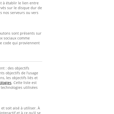
à établir le lien entre
ervés sur le disque dur de
s nos serveurs ou vers
outons sont présents sur
eaux sociaux comme
de code qui proviennent
nt : des objectifs
ts objectifs de l’usage
, les objectifs liés et
ologies
. Cette liste est
technologies utilisées
t soit aisé à utiliser. À
interactif et à ce qu’il se