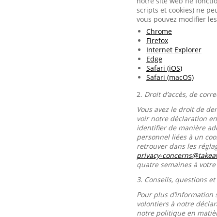
notre site web ne foncti
scripts et cookies) ne p
vous pouvez modifier les
Chrome
Firefox
Internet Explorer
Edge
Safari (iOS)
Safari (macOS)
2.
Droit d’accès, de corr
Vous avez le droit de de
voir notre déclaration e
identifier de manière ad
personnel liées à un co
retrouver dans les régl
privacy-concerns@take
quatre semaines à votr
3.
Conseils, questions et
Pour plus d’information 
volontiers à notre décla
notre politique en matiè