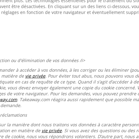
onnent plus. Les technologies essentielles pour le traitement du s
euvent être désactivées. En cliquant sur un des liens ci-dessous, 
 réglages en fonction de votre navigateur et éventuellement suppr
ection ou d'élimination de vos données /i>
mander à accéder à vos données, à les corriger ou les éliminer (pou
n matière de
vie privée
. Pour éviter tout abus, nous pouvons vous
équate en cas de requête de ce type. Quand il s’agit d’accéder à d
okie, vous devez envoyer également une copie du cookie concerné. 
ages de votre navigateur. Pour les demandes, vous pouvez prendre 
away.com
. Takeaway.com réagira aussi rapidement que possible mai
e demande.
 réclamations
sur la manière dont nous traitons vos données à caractère person
ration en matière de
vie privée
. Si vous avez des questions ou des r
re de cookie, nous vous répondrons volontiers. D’autre part, nous